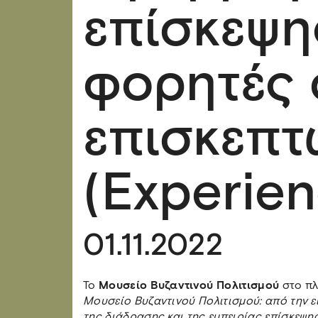
επίσκεψης
φορητές 
επισκεπτ
(Experien
01.11.2022
Το
Μουσείο Βυζαντινού Πολιτισμού
στο πλ
Μουσείο Βυζαντινού Πολιτισμού: από την ε
της διάδρασης και της εμπειρίας επίσκεψη