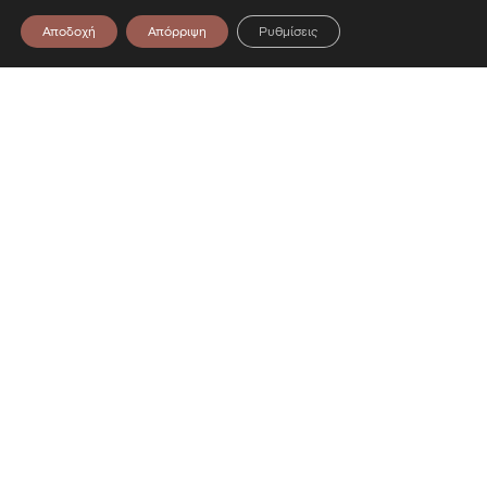
Αποδοχή
Απόρριψη
Ρυθμίσεις
Επικοινωνία
Λεωφόρος Στρατού 2
54640 Θεσσαλονίκη
T
2313306400
F
2313306402
E
mbp@culture.gr
Ακολουθήστε μας
Facebook