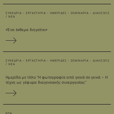
ΣΥΝΈΔΡΙΑ – ΕΡΓΑΣΤΉΡΙΑ - ΗΜΕΡΊΔΕΣ - ΣΕΜΙΝΆΡΙΑ - ΔΙΑΛΈΞΕΙΣ
/ ΝΈΑ
«Ένα έκθεμα διηγείται»
ΣΥΝΈΔΡΙΑ – ΕΡΓΑΣΤΉΡΙΑ - ΗΜΕΡΊΔΕΣ - ΣΕΜΙΝΆΡΙΑ - ΔΙΑΛΈΞΕΙΣ
/ ΝΈΑ
Ημερίδα με τίτλο “Η φωτογραφία από γενιά σε γενιά – Η
τέχνη ως γέφυρα διαγενεακής συνεργασίας”
ΝΈΑ