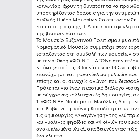
κοινωνίας, έχουν τη δυνατότητα να προωθ
υποστηρίζοντας δράσεις για την αντιμετώπ
Διεθνής Ημέρα Μουσείων θα επικεντρωθεί 
και ποιότητα ζωής, ΙΙ. Δράση για την κλιματ
της βιοποικιλότητας.
Το Μουσείο Βυζαντινού Πολιτισμού με αυτό 
Νομισματικό Μουσείο συμμετέχει στον εο
εστιάζοντας στη συμβολή των μουσείων στ
με την έκθεση «ΦΟΙΝΙΞ – ΑΓΩΝ» στην πτέρ
Κρόκος» από τις 8 Ιουνίου έως 13 Σεπτεμβρ
επανάχρηση και η ανακύκλωση υλικών που 
επίσης και οι συνεχείς αγώνες που διασφαλ
Πρόκειται για έναν εικαστικό διάλογο νεό
με σύγχρονες καλλιτεχνικές δημιουργίες, ο
1. «ΦΟΙΝΙΞ». Νομίσματα, Μετάλλια, δύο μο
του Κυβερνήτη Ιωάννη Καποδίστρια με τον
τις δημιουργίες «Αναγέννηση» της γλύπτρι
και γυάλινες ψηφίδες και «Φοίνιξ» του ει
ανακυκλωμένα υλικά, αποδεικνύοντας πώς 
ένα γλυπτό.