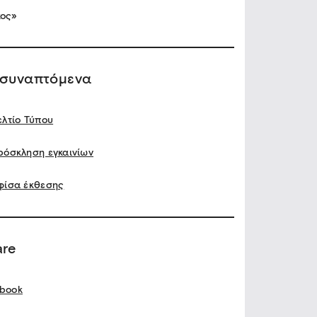
ος»
ισυναπτόμενα
ελτίο Τύπου
ρόσκληση εγκαινίων
φίσα έκθεσης
are
book