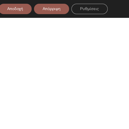
Αποδοχή
Απόρριψη
Ρυθμίσεις
υσείο — Επίσκεψη στο Μουσείο — Ε
στο Newsletter μας
ση