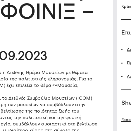
«ΦΟΙΝΙΞ –
Κρόκ
Επ
Δ
.09.2023
Π
μο η Διεθνής Ημέρα Μουσείων με θέματα
Α
ία της πολιτιστικής κληρονομιάς. Για το
) έχει επιλέξει το θέμα ««Μουσεία,
ς, το Διεθνές Συμβούλιο Μουσείων (ICOM)
Sh
ύναμη των μουσείων να συμβάλλουν στην
ς βελτίωσης της ποιότητας ζωής του
ντας την πολιτιστική και την φυσική
Face
υργία, συμβάλλουν ουσιαστικά στη βελτίωση
 με ιδιαίτερο κύρος στο σύνολο της