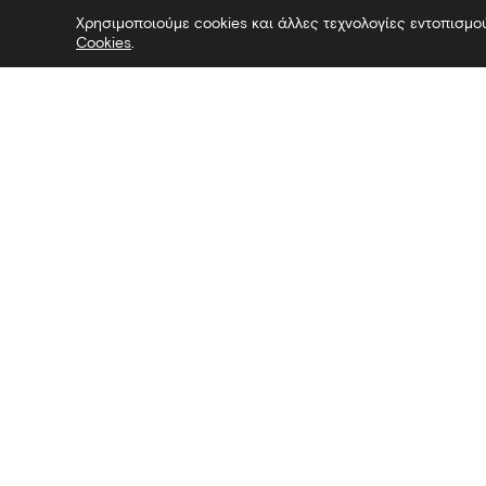
Χρησιμοποιούμε cookies και άλλες τεχνολογίες εντοπισμο
Cookies
.
 Επίσκεψη στο Μουσείο — Επίσκεψ
Επικοινωνία
Ακολουθήσ
Λεωφόρος Στρατού 2
Facebook
54640 Θεσσαλονίκη
Twitter
T
2313306400
Instagram
F
2313306402
YouTube
E
mbp@culture.gr
Λευκός Πύργος