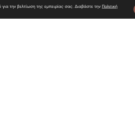
ύ για την βελτίωση της εμπειρίας σας. Διαβάστε την
Πολιτική
η στο Μουσείο — Επίσκεψη στο Μο
τε μας
Πληροφορίες
Εγγραφή 
Επίσκεψη
Επικοινωνία
Όροι χρήσης
Αναζήτη
Πολιτική Cookies
Πολιτική απορρήτου