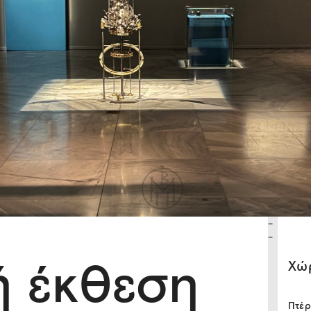
-
-
ή έκθεση
Xώ
Πτέρ