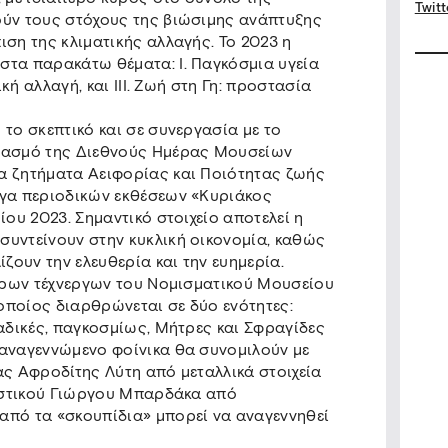
Twitt
ούν τους στόχους της βιώσιμης ανάπτυξης
ιση της κλιματικής αλλαγής. Το 2023 η
στα παρακάτω θέματα: Ι. Παγκόσμια υγεία
ική αλλαγή, και ΙΙΙ. Ζωή στη Γη: προστασία
το σκεπτικό και σε συνεργασία με το
ρτασμό της Διεθνούς Ημέρας Μουσείων
α ζητήματα Αειφορίας και Ποιότητας ζωής
υγα περιοδικών εκθέσεων «Κυριάκος
ίου 2023. Σημαντικό στοιχείο αποτελεί η
συντείνουν στην κυκλική οικονομία, καθώς
ίζουν την ελευθερία και την ευημερία.
τερων τέχνεργων του Νομισματικού Μουσείου
 οποίος διαρθρώνεται σε δύο ενότητες:
ναδικές, παγκοσμίως, Μήτρες και Σφραγίδες
 αναγεννώμενο φοίνικα θα συνομιλούν με
ας Αφροδίτης Λύτη από μεταλλικά στοιχεία
καστικού Γιώργου Μπαρδάκα από
από τα «σκουπίδια» μπορεί να αναγεννηθεί