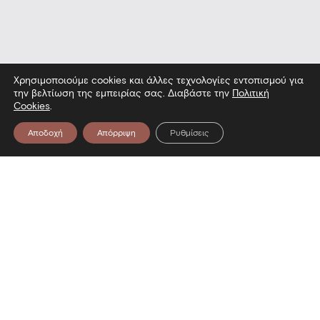
Χρησιμοποιούμε cookies και άλλες τεχνολογίες εντοπισμού για
την βελτίωση της εμπειρίας σας. Διαβάστε την
Πολιτική
Cookies
.
Αποδοχή
Απόρριψη
Ρυθμίσεις
είο — Επίσκεψη στο Μουσείο — Επ
Επικοινωνία
Λεωφόρος Στρατού 2