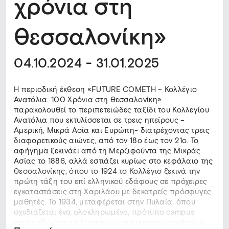
χρόνια στη
Θεσσαλονίκη»
04.10.2024 - 31.01.2025
Η περιοδική έκθεση «FUTURE COMETH – Κολλέγιο
Ανατόλια. 100 Χρόνια στη Θεσσαλονίκη»
παρακολουθεί το περιπετειώδες ταξίδι του Κολλεγίου
Ανατόλια που εκτυλίσσεται σε τρεις ηπείρους –
Αμερική, Μικρά Ασία και Ευρώπη- διατρέχοντας τρεις
διαφορετικούς αιώνες, από τον 18ο έως τον 21ο. Το
αφήγημα ξεκινάει από τη Μερζιφούντα της Μικράς
Ασίας το 1886, αλλά εστιάζει κυρίως στο κεφάλαιο της
Θεσσαλονίκης, όπου το 1924 το Κολλέγιο ξεκινά την
πρώτη τάξη του επί ελληνικού εδάφους σε πρόχειρες
εγκαταστάσεις στη Χαριλάου με δεκατρείς πρόσφυγες
μαθητές. Το 1934, μεταφέρεται στην Πυλαία, όπου
σχεδιάζεται ένα ολοκληρωμένο, πρότυπο campus
ακολουθώντας τη λογική των αμερικανικών κολεγίων