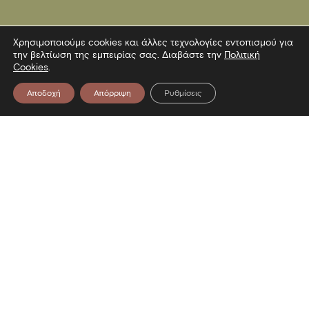
Χρησιμοποιούμε cookies και άλλες τεχνολογίες εντοπισμού για
την βελτίωση της εμπειρίας σας. Διαβάστε την
Πολιτική
Cookies
.
Αποδοχή
Απόρριψη
Ρυθμίσεις
Επικοινωνία
Λεωφόρος Στρατού 2
54640 Θεσσαλονίκη
T
2313306400
F
2313306402
E
mbp@culture.gr