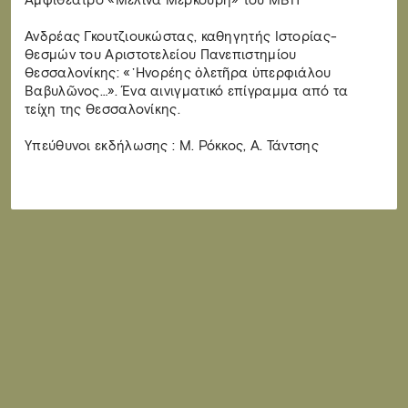
Αμφιθέατρο «Μελίνα Μερκούρη» του ΜΒΠ
Ανδρέας Γκουτζιουκώστας, καθηγητής Ιστορίας-
Θεσμών του Αριστοτελείου Πανεπιστημίου
Θεσσαλονίκης: «᾿Ηνορέης ὀλετῆρα ὑπερφιάλου
Βαβυλῶνος…». Ένα αινιγματικό επίγραμμα από τα
τείχη της Θεσσαλονίκης.
Υπεύθυνοι εκδήλωσης : Μ. Ρόκκος, Α. Τάντσης