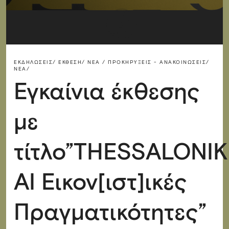
ΕΚΔΗΛΏΣΕΙΣ/
ΈΚΘΕΣΗ/
ΝΈΑ / ΠΡΟΚΗΡΎΞΕΙΣ - ΑΝΑΚΟΙΝΏΣΕΙΣ/
ΝΈΑ/
Εγκαίνια έκθεσης
με
τίτλο”THESSALONIK
AI Εικον[ιστ]ικές
Πραγματικότητες”