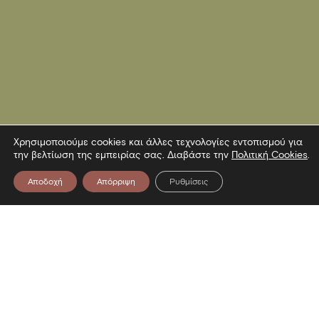
Χρησιμοποιούμε cookies και άλλες τεχνολογίες εντοπισμού για
την βελτίωση της εμπειρίας σας. Διαβάστε την
Πολιτική Cookies
.
Αποδοχή
Απόρριψη
Ρυθμίσεις
Επικοινωνία
Λεωφόρος Στρατού 2
54640 Θεσσαλονίκη
T
2313306400
F
2313306402