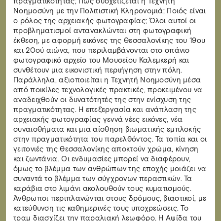
πραγματικότητας; Πώς συσχετίζεται η Τεχνητή
Νοημοσύνη με την Πολιτιστική Κληρονομιά; Ποιός είναι
ο ρόλος της αρχειακής φωτογραφίας; Όλοι αυτοί οι
προβληματισμοί αντανακλώνται στη φωτογραφική
έκθεση, με αφορμή εικόνες της Θεσσαλονίκης του 19ου
και 20ού αιώνα, που περιλαμβάνονται στο σπάνιο
φωτογραφικό αρχείο του Μουσείου Καλεμκερή και
συνθέτουν μια εικονιστική περιήγηση στην πόλη.
Παράλληλα, αξιοποιείται η Τεχνητή Νοημοσύνη μέσα
από ποικίλες τεχνολογικές πρακτικές, προκειμένου να
αναδειχθούν οι δυνατότητές της στην ενίσχυση της
πραγματικότητας. Η επεξεργασία και ανάπλαση της
αρχειακής φωτογραφίας γεννά νέες εικόνες, νέα
συναισθήματα και μια αίσθηση βιωματικής εμπλοκής
στην πραγματικότητα του παρελθόντος. Τα τοπία και οι
γειτονιές της Θεσσαλονίκης αποκτούν χρώμα, κίνηση
και ζωντάνια. Οι ενδυμασίες μπορεί να διαφέρουν,
όμως το βλέμμα των ανθρώπων της εποχής μοιάζει να
συναντά το βλέμμα των σύγχρονων περαστικών. Τα
καράβια στο λιμάνι ακολουθούν τους κυματισμούς.
Άνθρωποι περιπλανώνται στους δρόμους, βιαστικοί, με
κατεύθυνση τις καθημερινές τους υποχρεώσεις. Το
τραμ διασχίζει την παραλιακή λεωφόρο. Η Αψίδα του