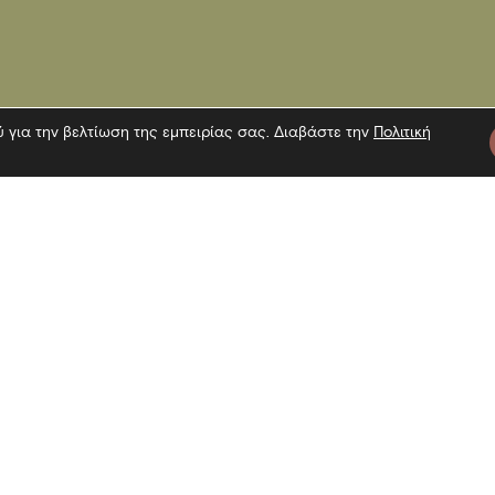
ύ για την βελτίωση της εμπειρίας σας. Διαβάστε την
Πολιτική
τε μας
Πληροφορίες
Εγγραφή 
Επίσκεψη
Επικοινωνία
Όροι χρήσης
Αναζήτη
Πολιτική Cookies