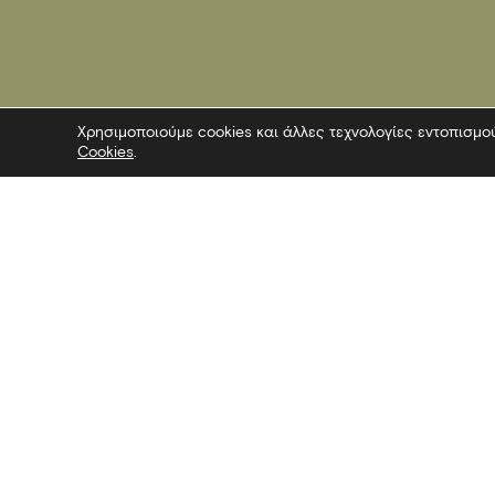
Χρησιμοποιούμε cookies και άλλες τεχνολογίες εντοπισμο
Cookies
.
Επικοινωνία
Ακολουθήσ
Λεωφόρος Στρατού 2
Facebook
54640 Θεσσαλονίκη
Twitter
T
2313306400
Instagram
F
2313306402
YouTube