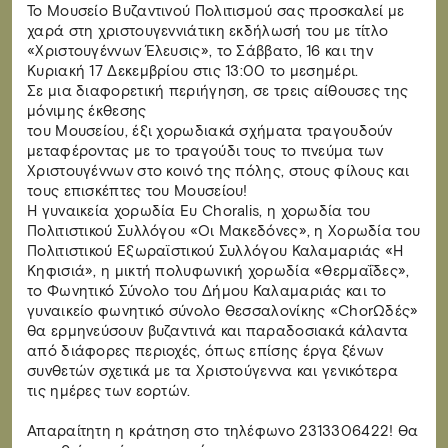
Το Μουσείο Βυζαντινού Πολιτισμού σας προσκαλεί με
χαρά στη χριστουγεννιάτικη εκδήλωσή του με τίτλο
«Χριστουγέννων Έλευσις», το Σάββατο, 16 και την
Κυριακή 17 Δεκεμβρίου στις 13:00 το μεσημέρι.
Σε μια διαφορετική περιήγηση, σε τρεις αίθουσες της
μόνιμης έκθεσης
του Μουσείου, έξι χορωδιακά σχήματα τραγουδούν
μεταφέροντας με το τραγούδι τους το πνεύμα των
Χριστουγέννων στο κοινό της πόλης, στους φίλους και
τους επισκέπτες του Μουσείου!
Η γυναικεία χορωδία Ευ Choralis, η χορωδία του
Πολιτιστικού Συλλόγου «Οι Μακεδόνες», η Χορωδία του
Πολιτιστικού Εξωραϊστικού Συλλόγου Καλαμαριάς «Η
Κηφισιά», η μικτή πολυφωνική χορωδία «Θερμαΐδες»,
το Φωνητικό Σύνολο του Δήμου Καλαμαριάς και το
γυναικείο φωνητικό σύνολο Θεσσαλονίκης «ChorΩδές»
θα ερμηνεύσουν βυζαντινά και παραδοσιακά κάλαντα
από διάφορες περιοχές, όπως επίσης έργα ξένων
συνθετών σχετικά με τα Χριστούγεννα και γενικότερα
τις ημέρες των εορτών.
Απαραίτητη η κράτηση στο τηλέφωνο 2313306422! Θα