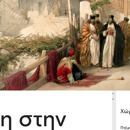
-
-
η στην
Xώ
Πτέρ