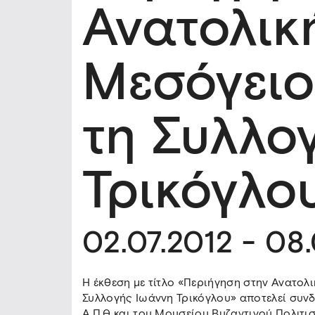
Ανατολικ
Μεσόγειο
τη Συλλο
Τρικόγλο
02.07.2012 - 08
Η έκθεση με τίτλο «Περιήγηση στην Ανατολ
Συλλογής Ιωάννη Τρικόγλου» αποτελεί συν
Α.Π.Θ και του Μουσείου Βυζαντινού Πολιτι