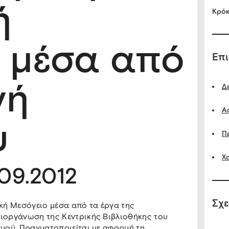
ή
Κρόκ
 μέσα από
Επ
γή
Δ
Α
υ
Π
Χ
.09.2012
Σχε
ική Μεσόγειο μέσα από τα έργα της
διοργάνωση της Κεντρικής Βιβλιοθήκης του
σμού. Πραγματοποιείται με αφορμή τη