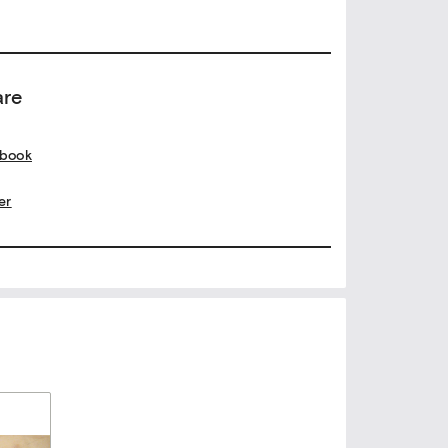
are
book
er