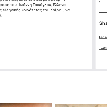
αση του Ιωάννη Τρικόγλου, Έλληνα
ς ελληνικής κοινότητας του Καΐρου, να
.
Sh
Face
Twitt