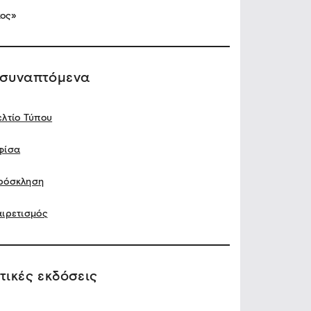
ος»
ισυναπτόμενα
ελτίο Τύπου
φίσα
ρόσκληση
αιρετισμός
τικές εκδόσεις