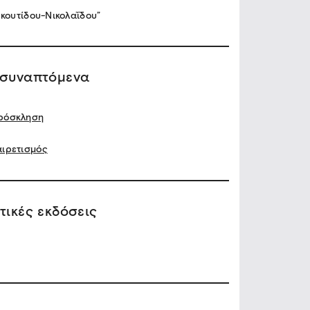
κουτίδου-Νικολαΐδου”
ισυναπτόμενα
ρόσκληση
αιρετισμός
τικές εκδόσεις