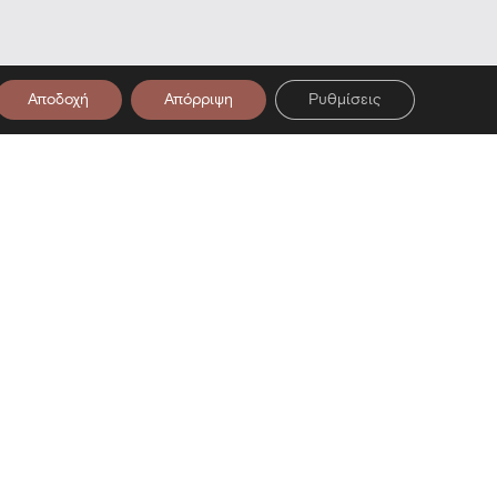
Αποδοχή
Απόρριψη
Ρυθμίσεις
είο — Επίσκεψη στο Μουσείο — Επ
στο Newsletter μας