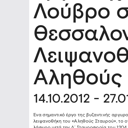
Λούβρο 
Θεσσαλον
Λειψανοθ
Αληθούς
14.10.2012 - 27.0
Ένα σημαντικό έργο της βυζαντινής αργυρο
λειψανοθήκη του «Αληθούς Σταυρού», το ο
λάφυρο μετά την Δ΄ Σταυροφορία του 1204