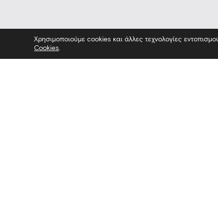
Χρησιμοποιούμε cookies και άλλες τεχνολογίες εντοπισμο
Cookies
.
Επίσκεψη στο Μουσείο — Επίσκεψη 
Επικοινωνία
Ακολουθήσ
Λεωφόρος Στρατού 2
Facebook
54640 Θεσσαλονίκη
Twitter
T
2313306400
Instagram