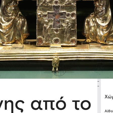
-
-
νης από το
Xώ
Αίθο