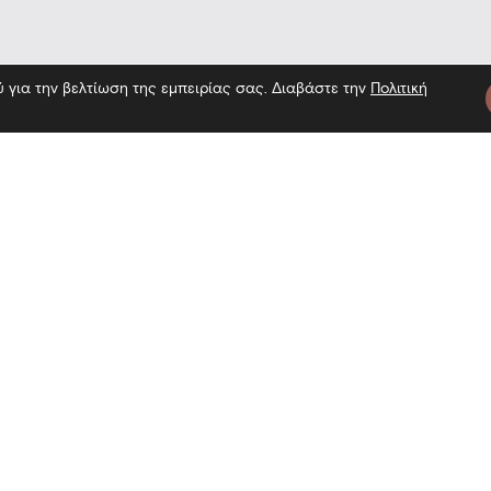
ύ για την βελτίωση της εμπειρίας σας. Διαβάστε την
Πολιτική
στο Μουσείο — Επίσκεψη στο Μουσ
τε μας
Πληροφορίες
Εγγραφή 
Επίσκεψη
Επικοινωνία
Όροι χρήσης