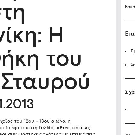
στη
Κουρ
ίκη: Η
Επ
ήκη του
Π
Χ
 Σταυρού
Σχε
1.2013
χοΐας του 12ου – 13ου αιώνα, η
ποίο έφτασε στη Γαλλία πιθανότατα ως
 και συνδυάστηκε αργότερα με επεμβάσεις