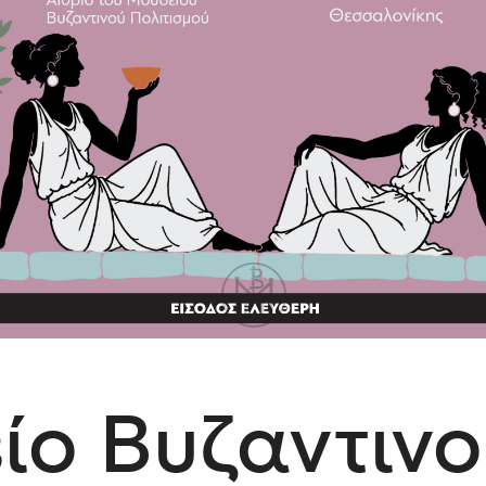
ίο Βυζαντιν