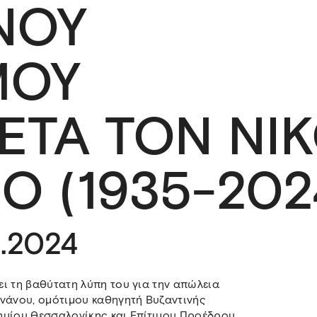
ΝΟΥ
ΜΟΥ
ΕΤΑ ΤΟΝ ΝΙ
Ο (1935-202
1.2024
ι τη βαθύτατη λύπη του για την απώλεια
ονάνου, ομότιμου καθηγητή Βυζαντινής
ημίου Θεσσαλονίκης και Επίτιμου Προέδρου