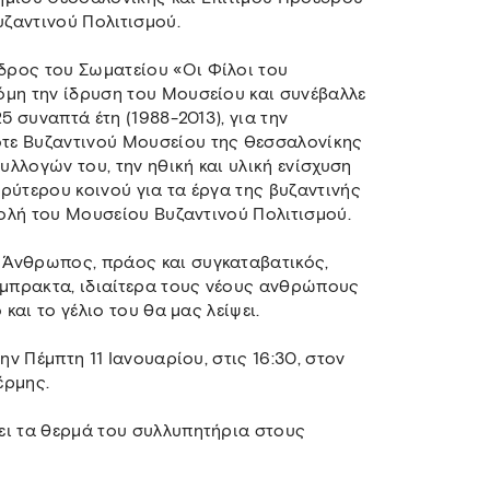
ζαντινού Πολιτισμού.
δρος του Σωματείου «Οι Φίλοι του
όμη την ίδρυση του Μουσείου και συνέβαλλε
5 συναπτά έτη (1988-2013), για την
τε Βυζαντινού Μουσείου της Θεσσαλονίκης
υλλογών του, την ηθική και υλική ενίσχυση
ρύτερου κοινού για τα έργα της βυζαντινής
βολή του Μουσείου Βυζαντινού Πολιτισμού.
 Άνθρωπος, πράος και συγκαταβατικός,
έμπρακτα, ιδιαίτερα τους νέους ανθρώπους
και το γέλιο του θα μας λείψει.
ην Πέμπτη 11 Ιανουαρίου, στις 16:30, στον
έρμης.
ει τα θερμά του συλλυπητήρια στους