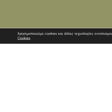
Χρησιμοποιούμε cookies και άλλες τεχνολογίες εντοπισμο
Cookies
.
Επικοινωνία
Ακολουθήσ
Λεωφόρος Στρατού 2
Facebook
54640 Θεσσαλονίκη
Twitter
T
2313306400
Instagram