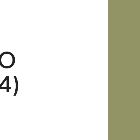
ΚΟ
4)