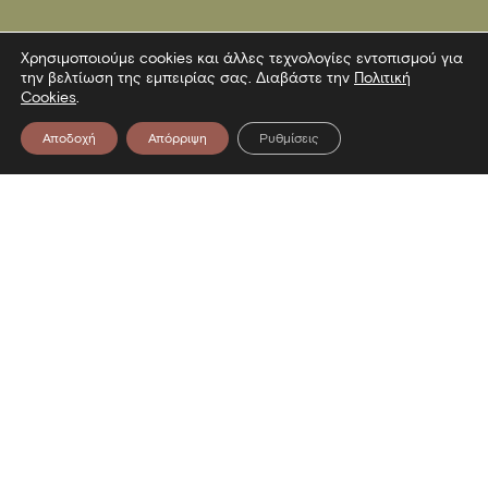
Χρησιμοποιούμε cookies και άλλες τεχνολογίες εντοπισμού για
την βελτίωση της εμπειρίας σας. Διαβάστε την
Πολιτική
Cookies
.
Αποδοχή
Απόρριψη
Ρυθμίσεις
Επικοινωνία
Λεωφόρος Στρατού 2
54640 Θεσσαλονίκη
T
2313306400
F
2313306402
E
mbp@culture.gr