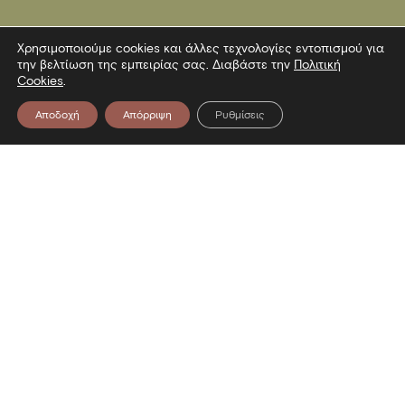
Χρησιμοποιούμε cookies και άλλες τεχνολογίες εντοπισμού για
την βελτίωση της εμπειρίας σας. Διαβάστε την
Πολιτική
Cookies
.
Αποδοχή
Απόρριψη
Ρυθμίσεις
Επικοινωνία
Λεωφόρος Στρατού 2
54640 Θεσσαλονίκη
T
2313306400
F
2313306402
E
mbp@culture.gr