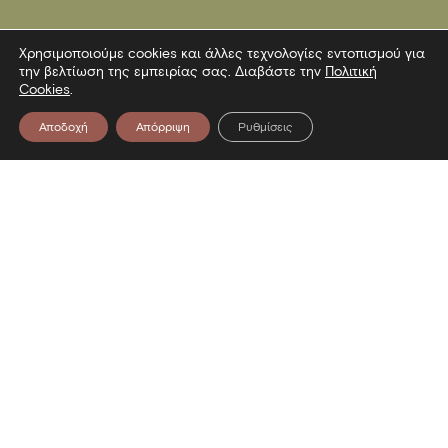
Χρησιμοποιούμε cookies και άλλες τεχνολογίες εντοπισμού για
την βελτίωση της εμπειρίας σας. Διαβάστε την
Πολιτική
Cookies
.
Αποδοχή
Απόρριψη
Ρυθμίσεις
Επικοινωνία
Λεωφόρος Στρατού 2
54640 Θεσσαλονίκη
T
2313306400
F
2313306402
E
mbp@culture.gr