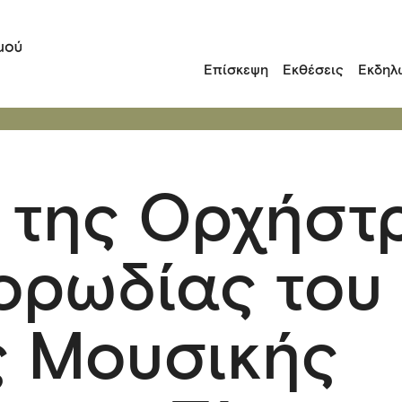
Επίσκεψη
Εκθέσεις
Εκδηλ
 της Ορχήστ
Χορωδίας του
ς Μουσικής