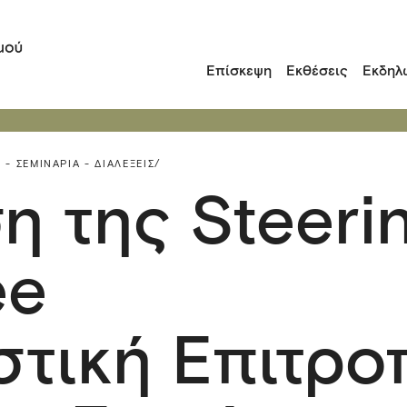
Επίσκεψη
Εκθέσεις
Εκδηλ
 - ΣΕΜΙΝΆΡΙΑ - ΔΙΑΛΈΞΕΙΣ/
η της Steeri
ee
στική Επιτρο