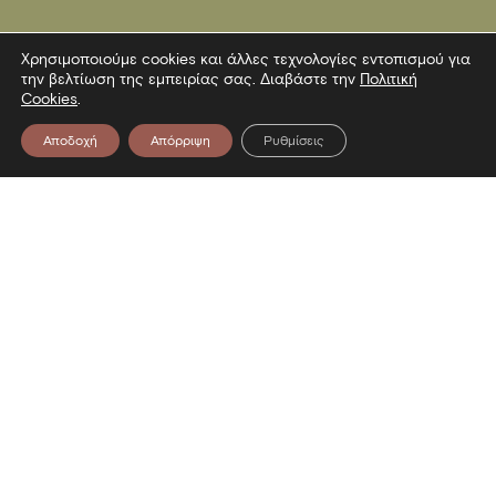
Χρησιμοποιούμε cookies και άλλες τεχνολογίες εντοπισμού για
την βελτίωση της εμπειρίας σας. Διαβάστε την
Πολιτική
Cookies
.
Αποδοχή
Απόρριψη
Ρυθμίσεις
Επικοινωνία
Λεωφόρος Στρατού 2
54640 Θεσσαλονίκη
T
2313306400
F
2313306402
E
mbp@culture.gr