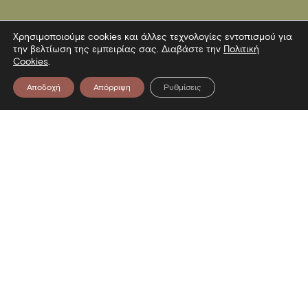
Χρησιμοποιούμε cookies και άλλες τεχνολογίες εντοπισμού για
την βελτίωση της εμπειρίας σας. Διαβάστε την
Πολιτική
Cookies
.
Αποδοχή
Απόρριψη
Ρυθμίσεις
Επικοινωνία
Λεωφόρος Στρατού 2
54640 Θεσσαλονίκη
T
2313306400
F
2313306402
E
mbp@culture.gr