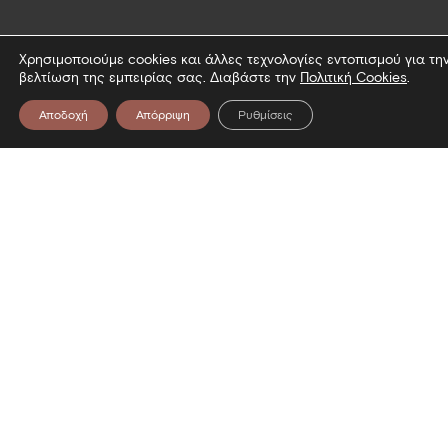
Πληροφορίες
Χρησιμοποιούμε cookies και άλλες τεχνολογίες εντοπισμού για τη
βελτίωση της εμπειρίας σας. Διαβάστε την
Πολιτική Cookies
.
Επίσκεψη
Αποδοχή
Απόρριψη
Ρυθμίσεις
Επικοινωνία
Όροι χρήσης
Πολιτική Cookies
Πολιτική απορρήτου
Δήλωση προσβασιμότητας
Εγγραφή στο Newsletter μας