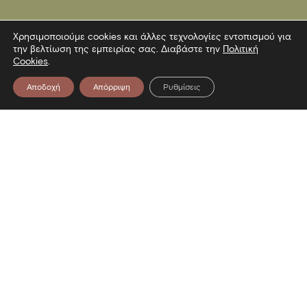
Χρησιμοποιούμε cookies και άλλες τεχνολογίες εντοπισμού για
την βελτίωση της εμπειρίας σας. Διαβάστε την
Πολιτική
Cookies
.
Αποδοχή
Απόρριψη
Ρυθμίσεις
Επικοινωνία
Λεωφόρος Στρατού 2
54640 Θεσσαλονίκη
T
2313306400
F
2313306402
E
mbp@culture.gr