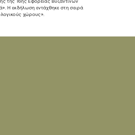
ένης της 16ης Εφορείας Βυζαντινών
ιά». Η εκδήλωση εντάχθηκε στη σειρά
ολογικούς χώρους».