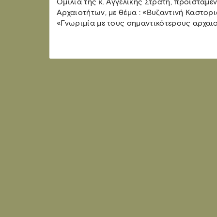
Ομιλία της κ. Αγγελικής Στρατή, προϊσταμ
Αρχαιοτήτων, με θέμα : «Βυζαντινή Καστορ
«Γνωριμία με τους σημαντικότερους αρχαι