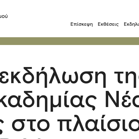
Επίσκεψη
Εκθέσεις
Εκδηλ
εκδήλωση τη
καδημίας Νέ
 στο πλαίσι