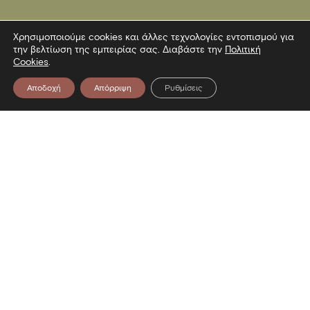
Χρησιμοποιούμε cookies και άλλες τεχνολογίες εντοπισμού για
την βελτίωση της εμπειρίας σας. Διαβάστε την
Πολιτική
Cookies
.
Αποδοχή
Απόρριψη
Ρυθμίσεις
Επικοινωνία
Λεωφόρος Στρατού 2
54640 Θεσσαλονίκη
T
2313306400
F
2313306402
E
mbp@culture.gr