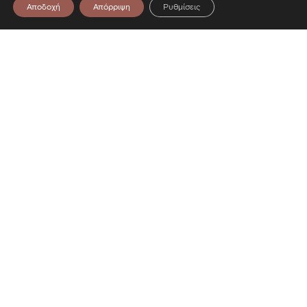
Αποδοχή
Απόρριψη
Ρυθμίσεις
Επικοινωνία
Λεωφόρος Στρατού 2
54640 Θεσσαλονίκη
T
2313306400
F
2313306402
E
mbp@culture.gr
Ακολουθήστε μας
Facebook
Twitter