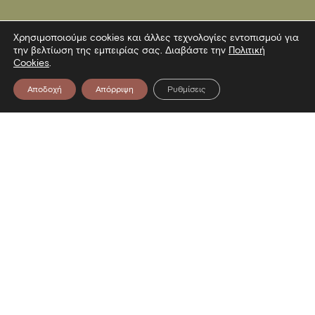
Χρησιμοποιούμε cookies και άλλες τεχνολογίες εντοπισμού για
την βελτίωση της εμπειρίας σας. Διαβάστε την
Πολιτική
Cookies
.
Αποδοχή
Απόρριψη
Ρυθμίσεις
Επικοινωνία
Λεωφόρος Στρατού 2
54640 Θεσσαλονίκη
T
2313306400
F
2313306402
E
mbp@culture.gr