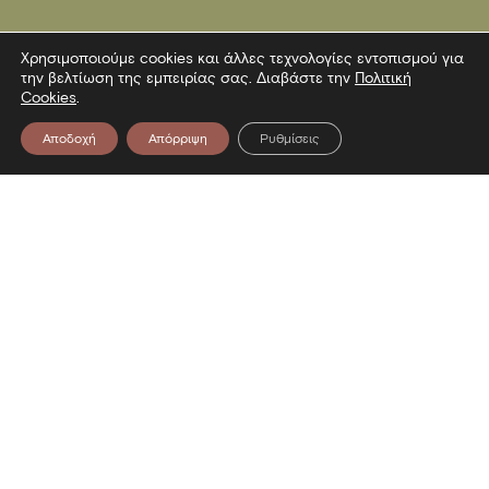
Χρησιμοποιούμε cookies και άλλες τεχνολογίες εντοπισμού για
την βελτίωση της εμπειρίας σας. Διαβάστε την
Πολιτική
Cookies
.
Αποδοχή
Απόρριψη
Ρυθμίσεις
Επικοινωνία
Λεωφόρος Στρατού 2
54640 Θεσσαλονίκη
T
2313306400
F
2313306402
E
mbp@culture.gr