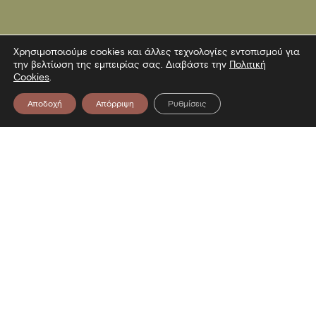
Χρησιμοποιούμε cookies και άλλες τεχνολογίες εντοπισμού για
την βελτίωση της εμπειρίας σας. Διαβάστε την
Πολιτική
Cookies
.
Αποδοχή
Απόρριψη
Ρυθμίσεις
Επικοινωνία
Λεωφόρος Στρατού 2
54640 Θεσσαλονίκη
T
2313306400
F
2313306402