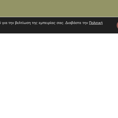
ύ για την βελτίωση της εμπειρίας σας. Διαβάστε την
Πολιτική
τε μας
Πληροφορίες
Εγγραφή 
Επίσκεψη
Επικοινωνία
Όροι χρήσης
Αναζήτη
Πολιτική Cookies
Πολιτική απορρήτου