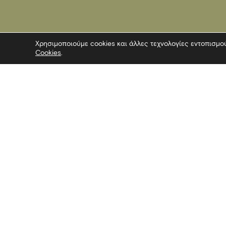
Χρησιμοποιούμε cookies και άλλες τεχνολογίες εντοπισμο
Cookies
.
Επικοινωνία
Ακολουθήσ
Λεωφόρος Στρατού 2
Facebook
54640 Θεσσαλονίκη
Twitter
T
2313306400
Instagram
F
2313306402
YouTube
E
mbp@culture.gr
Λευκός Πύργος