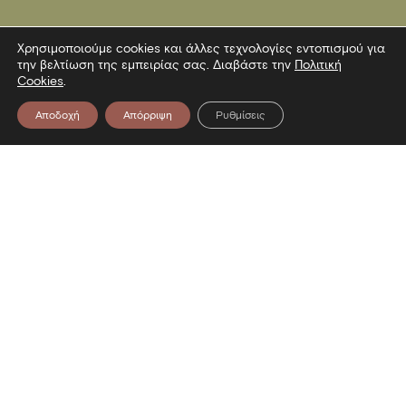
Χρησιμοποιούμε cookies και άλλες τεχνολογίες εντοπισμού για
την βελτίωση της εμπειρίας σας. Διαβάστε την
Πολιτική
Cookies
.
Αποδοχή
Απόρριψη
Ρυθμίσεις
Επικοινωνία
Λεωφόρος Στρατού 2
54640 Θεσσαλονίκη
T
2313306400
F
2313306402
E
mbp@culture.gr