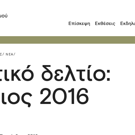
Επίσκεψη
Εκθέσεις
Εκδηλ
Σ/
ΝΈΑ/
κό δελτίο:
ιος 2016