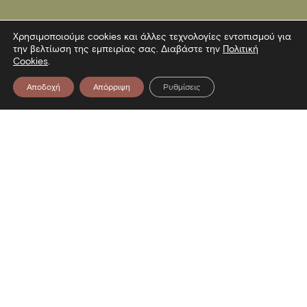
Χρησιμοποιούμε cookies και άλλες τεχνολογίες εντοπισμού για
την βελτίωση της εμπειρίας σας. Διαβάστε την
Πολιτική
Cookies
.
Αποδοχή
Απόρριψη
Ρυθμίσεις
Επικοινωνία
Λεωφόρος Στρατού 2
54640 Θεσσαλονίκη
T
2313306400
F
2313306402
E
mbp@culture.gr