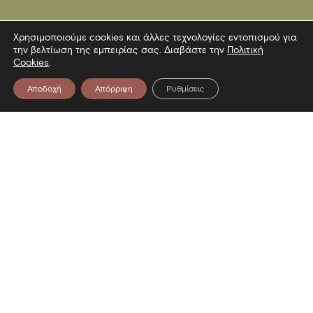
Χρησιμοποιούμε cookies και άλλες τεχνολογίες εντοπισμού για
την βελτίωση της εμπειρίας σας. Διαβάστε την
Πολιτική
Cookies
.
Αποδοχή
Απόρριψη
Ρυθμίσεις
Επικοινωνία
Λεωφόρος Στρατού 2
54640 Θεσσαλονίκη
T
2313306400
F
2313306402
E
mbp@culture.gr