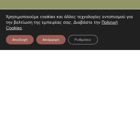
Χρησιμοποιούμε cookies και άλλες τεχνολογίες εντοπισμού για
την βελτίωση της εμπειρίας σας. Διαβάστε την
Πολιτική
Cookies
.
Αποδοχή
Απόρριψη
Ρυθμίσεις
Επικοινωνία
Λεωφόρος Στρατού 2
54640 Θεσσαλονίκη
T
2313306400
F
2313306402
E
mbp@culture.gr