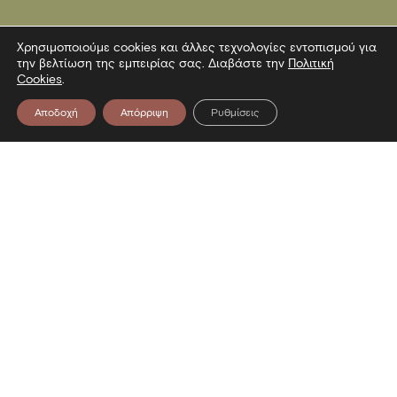
Χρησιμοποιούμε cookies και άλλες τεχνολογίες εντοπισμού για
την βελτίωση της εμπειρίας σας. Διαβάστε την
Πολιτική
Cookies
.
Αποδοχή
Απόρριψη
Ρυθμίσεις
Επικοινωνία
Λεωφόρος Στρατού 2
54640 Θεσσαλονίκη
T
2313306400
F
2313306402
E
mbp@culture.gr