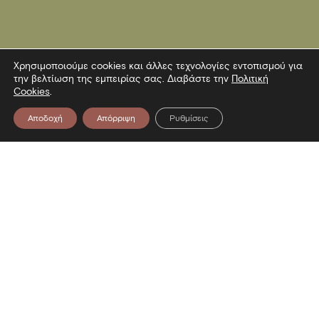
Χρησιμοποιούμε cookies και άλλες τεχνολογίες εντοπισμού για
την βελτίωση της εμπειρίας σας. Διαβάστε την
Πολιτική
Cookies
.
Αποδοχή
Απόρριψη
Ρυθμίσεις
Επικοινωνία
Λεωφόρος Στρατού 2
54640 Θεσσαλονίκη
T
2313306400
F
2313306402