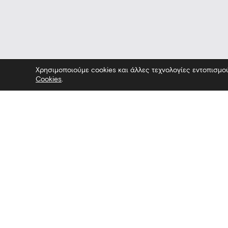
Χρησιμοποιούμε cookies και άλλες τεχνολογίες εντοπισμο
Cookies
.
ουσείο — Επίσκεψη στο Μουσείο —
Επικοινωνία
Ακολουθήσ
Λεωφόρος Στρατού 2
Facebook