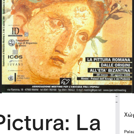
-
-
ictura: La
Xώ
Palaz