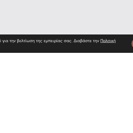
ύ για την βελτίωση της εμπειρίας σας. Διαβάστε την
Πολιτική
 Επίσκεψη στο Μουσείο — Επίσκεψ
τε μας
Πληροφορίες
Εγγραφή 
Επίσκεψη