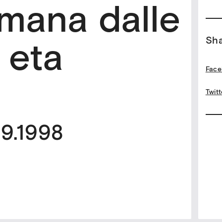
omana dalle
’ eta
Sh
Face
Twitt
09.1998