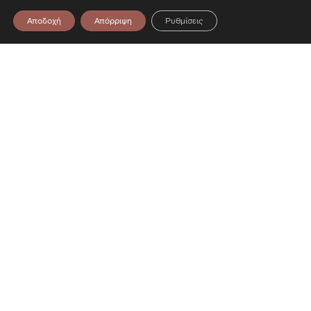
Αποδοχή
Απόρριψη
Ρυθμίσεις
υσείο — Επίσκεψη στο Μουσείο — Ε
Επικοινωνία
Λεωφόρος Στρατού 2
54640 Θεσσαλονίκη
T
2313306400
F
2313306402
E
mbp@culture.gr