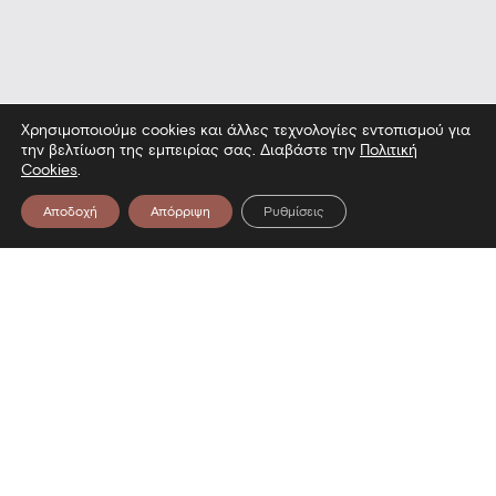
Χρησιμοποιούμε cookies και άλλες τεχνολογίες εντοπισμού για
την βελτίωση της εμπειρίας σας. Διαβάστε την
Πολιτική
Cookies
.
Αποδοχή
Απόρριψη
Ρυθμίσεις
είο — Επίσκεψη στο Μουσείο — Επ
Επικοινωνία
Λεωφόρος Στρατού 2