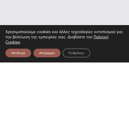
Χρησιμοποιούμε cookies και άλλες τεχνολογίες εντοπισμού για
την βελτίωση της εμπειρίας σας. Διαβάστε την
Πολιτική
Cookies
.
Αποδοχή
Απόρριψη
Ρυθμίσεις
Επικοινωνία
Λεωφόρος Στρατού 2
54640 Θεσσαλονίκη
T
2313306400