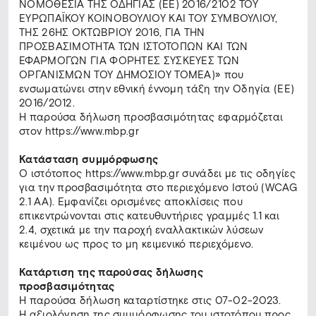
ΝΟΜΟΘΕΣΙΑ ΤΗΣ ΟΔΗΓΙΑΣ (ΕΕ) 2016/2102 ΤΟΥ
ΕΥΡΩΠΑΪΚΟΥ ΚΟΙΝΟΒΟΥΛΙΟΥ ΚΑΙ ΤΟΥ ΣΥΜΒΟΥΛΙΟΥ,
ΤΗΣ 26ΗΣ ΟΚΤΩΒΡΙΟΥ 2016, ΓΙΑ ΤΗΝ
ΠΡΟΣΒΑΣΙΜΟΤΗΤΑ ΤΩΝ ΙΣΤΟΤΟΠΩΝ ΚΑΙ ΤΩΝ
ΕΦΑΡΜΟΓΩΝ ΓΙΑ ΦΟΡΗΤΕΣ ΣΥΣΚΕΥΕΣ ΤΩΝ
ΟΡΓΑΝΙΣΜΩΝ ΤΟΥ ΔΗΜΟΣΙΟΥ ΤΟΜΕΑ)» που
ενσωματώνει στην εθνική έννομη τάξη την Οδηγία (ΕΕ)
2016/2012.
Η παρούσα δήλωση προσβασιμότητας εφαρμόζεται
στον https://www.mbp.gr
Κατάσταση συμμόρφωσης
Ο ιστότοπος https://www.mbp.gr συνάδει με τις οδηγίες
για την προσβασιμότητα στο περιεχόμενο Ιστού (WCAG
2.1 ΑΑ). Εμφανίζει ορισμένες αποκλίσεις που
επικεντρώνονται στις κατευθυντήριες γραμμές 1.1 και
2.4, σχετικά με την παροχή εναλλακτικών λύσεων
κειμένου ως προς το μη κειμενικό περιεχόμενο.
Κατάρτιση της παρούσας δήλωσης
προσβασιμότητας
Η παρούσα δήλωση καταρτίστηκε στις 07-02-2023.
Η αξιολόγηση της συμμόρφωσης του ιστοτόπου προς