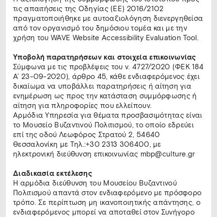
τις απαιτήσεις της Οδηγίας (ΕΕ) 2016/2102
πραγματοποιήθηκε με αυτοαξιολόγηση διενεργηθείσα
από τον οργανισμό του δημόσιου τομέα και με την
χρήση του WAVE Website Accessibility Evaluation Tool.
Υποβολή παρατηρήσεων και στοιχεία επικοινωνίας
Σύμφωνα με τις προβλέψεις του ν. 4727/2020 (ΦΕΚ 184
Α’ 23-09-2020), άρθρο 45, κάθε ενδιαφερόμενος έχει
δικαίωμα να υποβάλλει παρατηρήσεις ή αίτηση για
ενημέρωση ως προς την κατάσταση συμμόρφωσης ή
αίτηση για πληροφορίες που ελλείπουν.
Αρμόδια Υπηρεσία για θέματα προσβασιμότητας είναι
το Μουσείο Βυζαντινού Πολιτισμού, το οποίο εδρεύει
επί της οδού Λεωφόρος Στρατού 2, 54640
Θεσσαλονίκη με Tηλ.:+30 2313 306400, με
ηλεκτρονική διεύθυνση επικοινωνίας mbp@culture.gr
Διαδικασία εκτέλεσης
Η αρμόδια διεύθυνση του Μουσείου Βυζαντινού
Πολιτισμού απαντά στον ενδιαφερόμενο με πρόσφορο
τρόπο. Σε περίπτωση μη ικανοποιητικής απάντησης, ο
ενδιαφερόμενος μπορεί να αποταθεί στον Συνήγορο