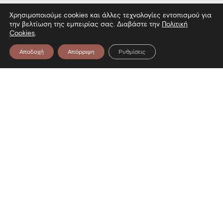
Χρησιμοποιούμε cookies και άλλες τεχνολογίες εντοπισμού για
την βελτίωση της εμπειρίας σας. Διαβάστε την
Πολιτική
Cookies
.
Αποδοχή
Απόρριψη
Ρυθμίσεις
Επικοινωνία
Λεωφόρος Στρατού 2
54640 Θεσσαλονίκη
T
2313306400
F
2313306402
E
mbp@culture.gr