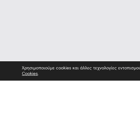
Χρησιμοποιούμε cookies και άλλες τεχνολογίες εντοπισμο
Cookies
.
Επικοινωνία
Ακολουθήσ