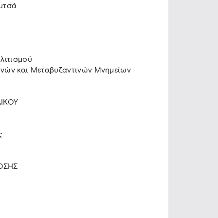
ρυτσά
λιτισμού
ινών και Μεταβυζαντινών Μνημείων
ΙΚΟΥ
ς
ΟΣΗΣ