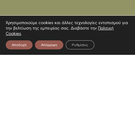
Χρησιμοποιούμε cookies και άλλες τεχνολογίες εντοπισμού για
την βελτίωση της εμπειρίας σας. Διαβάστε την
Πολιτική
Cookies
.
Αποδοχή
Απόρριψη
Ρυθμίσεις
Επικοινωνία
Λεωφόρος Στρατού 2
54640 Θεσσαλονίκη
T
2313306400
F
2313306402