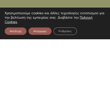
Χρησιμοποιούμε cookies και άλλες τεχνολογίες εντοπισμού για
την βελτίωση της εμπειρίας σας. Διαβάστε την
Πολιτική
Cookies
.
Αποδοχή
Απόρριψη
Ρυθμίσεις
Επικοινωνία
Λεωφόρος Στρατού 2
54640 Θεσσαλονίκη
T
2313306400
F
2313306402
E
mbp@culture.gr