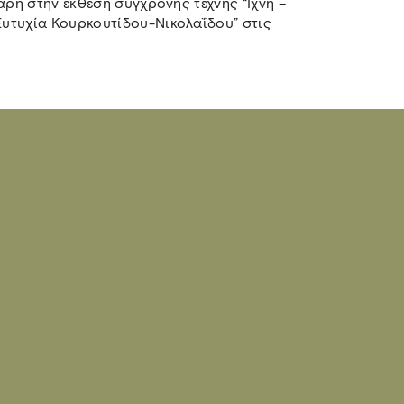
άρη στην έκθεση σύγχρονης τέχνης “Ίχνη –
υτυχία Κουρκουτίδου-Νικολαΐδου” στις