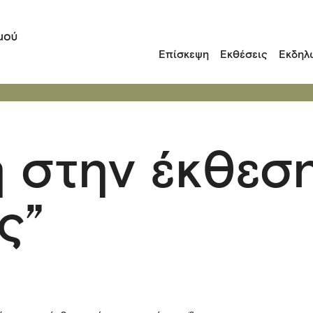
Επίσκεψη
Εκθέσεις
Εκδηλ
 στην έκθεσ
ς”