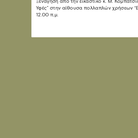
Ξενάγηση από την εικαστικό κ. Μ. Κομπατσι
Υφές” στην αίθουσα πολλαπλών χρήσεων “Ε
12.00 π.μ.