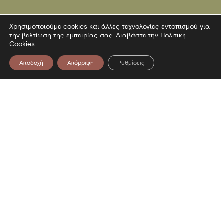
Χρησιμοποιούμε cookies και άλλες τεχνολογίες εντοπισμού για
την βελτίωση της εμπειρίας σας. Διαβάστε την
Πολιτική
Cookies
.
Αποδοχή
Απόρριψη
Ρυθμίσεις
Επικοινωνία
Λεωφόρος Στρατού 2
54640 Θεσσαλονίκη
T
2313306400
F
2313306402
E
mbp@culture.gr