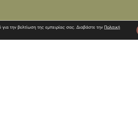
ύ για την βελτίωση της εμπειρίας σας. Διαβάστε την
Πολιτική
τε μας
Πληροφορίες
Εγγραφή 
Επίσκεψη
Επικοινωνία
Όροι χρήσης
Αναζήτη
Πολιτική Cookies
Πολιτική απορρήτου