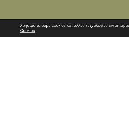
Χρησιμοποιούμε cookies και άλλες τεχνολογίες εντοπισμο
Cookies
.
Επικοινωνία
Ακολουθήσ
Λεωφόρος Στρατού 2
Facebook
54640 Θεσσαλονίκη
Twitter
T
2313306400
Instagram
F
2313306402
YouTube
E
mbp@culture.gr
Λευκός Πύργος