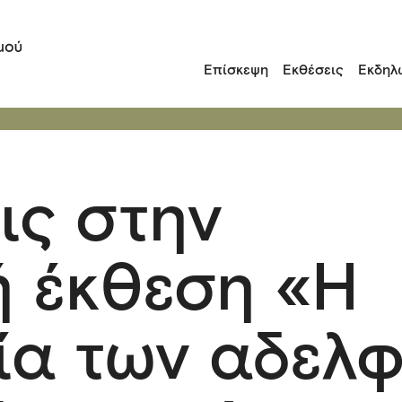
Επίσκεψη
Εκθέσεις
Εκδηλ
ις στην
ή έκθεση «Η
ία των αδελ